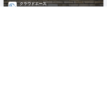
クラウドエース
638人
東京
AWS
クラウド
Azure
コワーキングスペース秋葉原 Weeyble
156人
東京
JavaScript
IoT
機械学習
Python
人工知能
【アクセス解析/SEO対策】株式会社シンメトリック