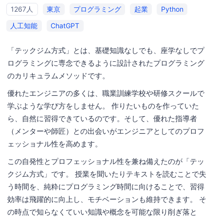
1267人
東京
プログラミング
起業
Python
人工知能
ChatGPT
「テックジム方式」とは、基礎知識なしでも、座学なしでプ
ログラミングに専念できるように設計されたプログラミング
のカリキュラムメソッドです。
優れたエンジニアの多くは、職業訓練学校や研修スクールで
学ぶような学び方をしません。 作りたいものを作っていた
ら、自然に習得できているのです。そして、優れた指導者
（メンターや師匠）との出会いがエンジニアとしてのプロフ
ェッショナル性を高めます。
この自発性とプロフェッショナル性を兼ね備えたのが「テッ
クジム方式」です。 授業を聞いたりテキストを読むことで失
う時間を、純粋にプログラミング時間に向けることで、習得
効率は飛躍的に向上し、モチベーションも維持できます。 そ
の時点で知らなくていい知識や概念を可能な限り削ぎ落と