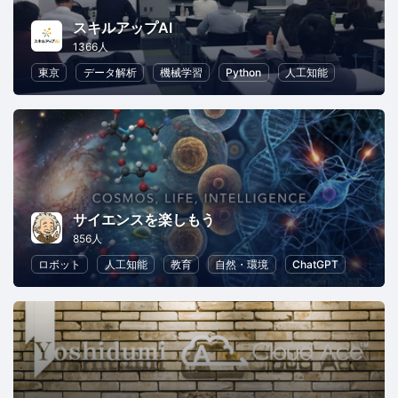
スキルアップAI
1366人
東京
データ解析
機械学習
Python
人工知能
サイエンスを楽しもう
856人
ロボット
人工知能
教育
自然・環境
ChatGPT