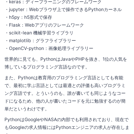
・keras：ディープラーニングのフレームワーク
・jupyter：Webブラウザ上で操作できるPythonカーネル
・h5py：h5形式で保存
・Flask：Webアプリのフレームワーク
・scikit-lean 機械学習ライブラリ
・matplotlib：グラフライブラリー
・OpenCV-python：画像処理ライブラリー
世界的に見ても、PythonはJavaやPHPを抜き、1位の人気を
博しているプログラミング言語なのです。
また、Pythonは教育用のプログラミング言語としても有能
で、最初に学ぶ言語としては最適との評価も高いプログラミ
ング言語です。とういうのも、誰が書いても同じようなコー
ドになるため、他の人が書いたコードを元に勉強するのが簡
単だというわけです。
PythonはGoogleやNASAの内部でも利用されており、現在で
もGoogleの求人情報にはPythonエンジニアの求人が存在しま