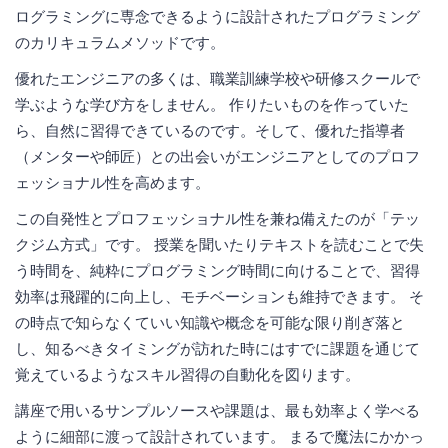
ログラミングに専念できるように設計されたプログラミング
のカリキュラムメソッドです。
優れたエンジニアの多くは、職業訓練学校や研修スクールで
学ぶような学び方をしません。 作りたいものを作っていた
ら、自然に習得できているのです。そして、優れた指導者
（メンターや師匠）との出会いがエンジニアとしてのプロフ
ェッショナル性を高めます。
この自発性とプロフェッショナル性を兼ね備えたのが「テッ
クジム方式」です。 授業を聞いたりテキストを読むことで失
う時間を、純粋にプログラミング時間に向けることで、習得
効率は飛躍的に向上し、モチベーションも維持できます。 そ
の時点で知らなくていい知識や概念を可能な限り削ぎ落と
し、知るべきタイミングが訪れた時にはすでに課題を通じて
覚えているようなスキル習得の自動化を図ります。
講座で用いるサンプルソースや課題は、最も効率よく学べる
ように細部に渡って設計されています。 まるで魔法にかかっ