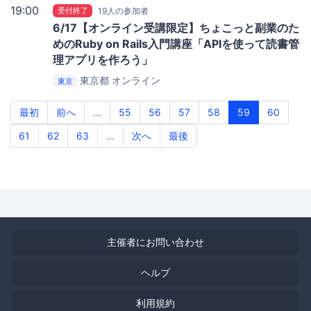
19:00
受付終了
19人の参加者
6/17【オンライン受講限定】ちょこっと副業のた
めのRuby on Rails入門講座「APIを使って読書管
理アプリを作ろう」
東京都
オンライン
東京
最初
前へ
...
55
56
57
58
59
60
61
62
63
...
次へ
最後
主催者にお問い合わせ
ヘルプ
利用規約