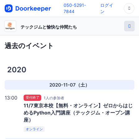
050-5291-
ログイ
7844
ン
テックジムと愉快な仲間たち
過去のイベント
2020
2020-11-07（土）
13:00
受付終了
1人の参加者
11/7東京本校【無料・オンライン】ゼロからはじ
めるPython入門講座（テックジム・オープン講
座）
オンライン