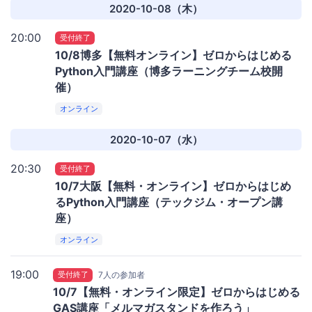
2020-10-08（木）
20:00
受付終了
10/8博多【無料オンライン】ゼロからはじめる
Python入門講座（博多ラーニングチーム校開
催）
オンライン
2020-10-07（水）
20:30
受付終了
10/7大阪【無料・オンライン】ゼロからはじめ
るPython入門講座（テックジム・オープン講
座）
オンライン
19:00
受付終了
7人の参加者
10/7【無料・オンライン限定】ゼロからはじめる
GAS講座「メルマガスタンドを作ろう」